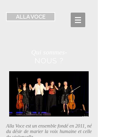
ALLA VOCE
Qui sommes-
NOUS ?
Alla Voce est un ensemble fondé en 2011, né
du désir de marier la voix humaine et celle
du violoncelle.